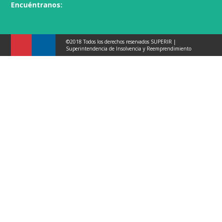
Encuéntranos:
©2018 Todos los derechos reservados SUPERIR |
Superintendencia de Insolvencia y Reemprendimiento