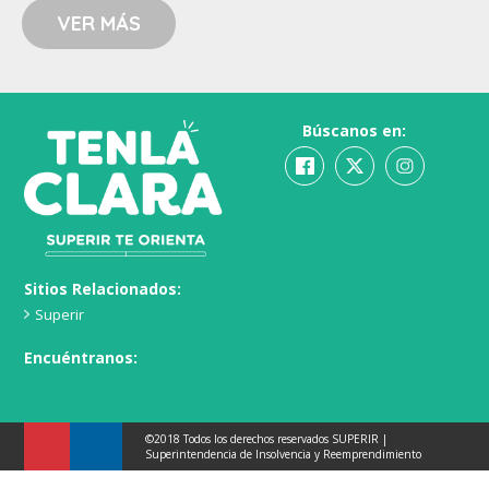
VER MÁS
Búscanos en:
Sitios Relacionados:
Superir
Encuéntranos:
©2018 Todos los derechos reservados SUPERIR |
Superintendencia de Insolvencia y Reemprendimiento