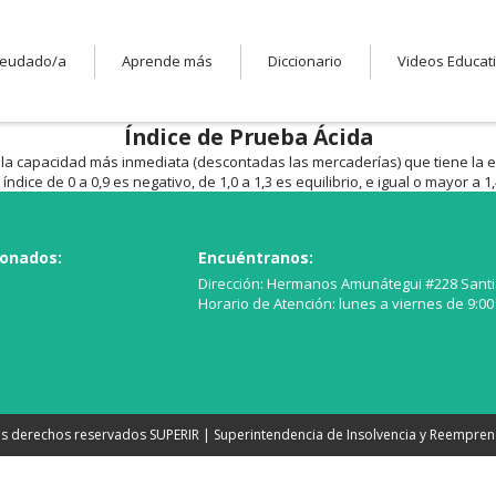
deudado/a
Aprende más
Diccionario
Videos Educat
Índice de Prueba Ácida
de la capacidad más inmediata (descontadas las mercaderías) que tiene la 
ndice de 0 a 0,9 es negativo, de 1,0 a 1,3 es equilibrio, e igual o mayor a 1,
ionados:
Encuéntranos:
Dirección: Hermanos Amunátegui #228 Sant
Horario de Atención: lunes a viernes de 9:00 
s derechos reservados SUPERIR | Superintendencia de Insolvencia y Reempre