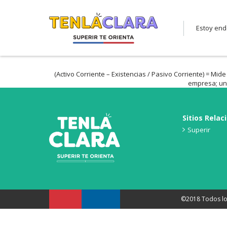
Estoy en
(Activo Corriente – Existencias / Pasivo Corriente) = Mi
empresa; un í
Sitios Relac
Superir
©2018 Todos lo