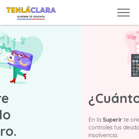
¿Cuánto debo?
En la
Superir
te orientaremos para que
controles tus deudas y evites caer en
insolvencia.